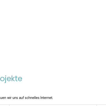
-
Antrag
Planung
Bauleitung
Bauherrenvertretung
ojekte
n wir uns auf schnelles Internet.