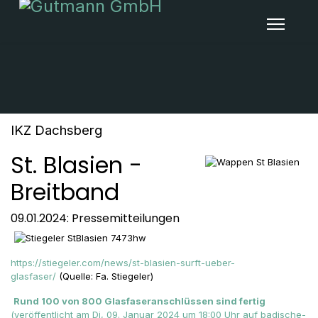
IKZ Dachsberg
St. Blasien -
Breitband
09.01.2024: Pressemitteilungen
https://stiegeler.com/news/st-blasien-surft-ueber-
glasfaser/
(Quelle: Fa. Stiegeler)
Rund 100 von 800 Glasfaseranschlüssen sind fertig
(veröffentlicht am Di, 09. Januar 2024 um 18:00 Uhr auf badische-