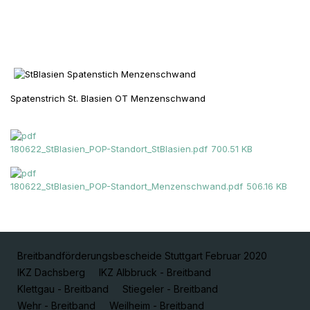
Spatenstrich St. Blasien OT Menzenschwand
180622_StBlasien_POP-Standort_StBlasien.pdf
700.51 KB
180622_StBlasien_POP-Standort_Menzenschwand.pdf
506.16 KB
Breitbandförderungsbescheide Stuttgart Februar 2020
IKZ Dachsberg
IKZ Albbruck - Breitband
Klettgau - Breitband
Stiegeler - Breitband
Wehr - Breitband
Weilheim - Breitband