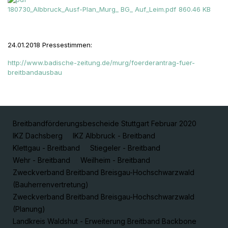
180730_Albbruck_Ausf-Plan_Murg_ BG_ Auf_Leim.pdf
860.46 KB
24.01.2018 Pressestimmen:
http://www.badische-zeitung.de/murg/foerderantrag-fuer-
breitbandausbau
Breitbandförderungsbescheide Stuttgart Februar 2020
IKZ Dachsberg
IKZ Albbruck - Breitband
Klettgau - Breitband
Stiegeler - Breitband
Wehr - Breitband
Weilheim - Breitband
Zweckverband Breitband Breisgau-Hochschwarzwald
(Bauherrenvertretung)
Zweckverband Breitband Breisgau-Hochschwarzwald
(Planung)
Landkreis Waldshut - Erweiterung Breitband Backbone