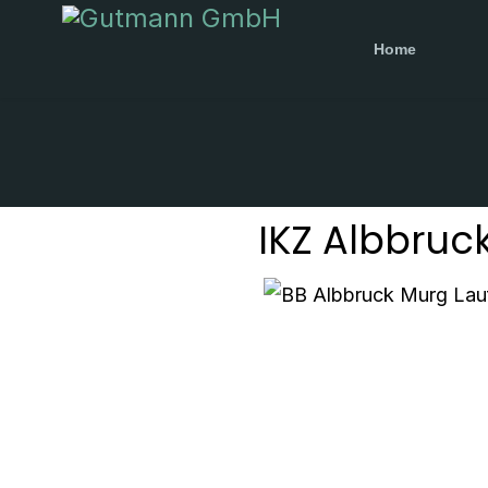
Home
IKZ Albbruc